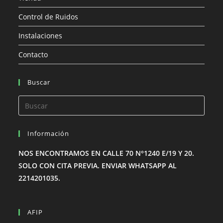
Control de Ruidos
Instalaciones
Contacto
Buscar
Pulsa
Esca
para
Información
cerra
el
NOS ENCONTRAMOS EN CALLE 70 N°1240 E/19 Y 20.
panel
SOLO CON CITA PREVIA. ENVIAR WHATSAPP AL
de
2214201035.
búsq
AFIP