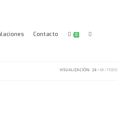
alaciones
Contacto
Alternar
0
Búsqueda
VISUALIZACIÓN:
24
48
TODO
De
La
Web