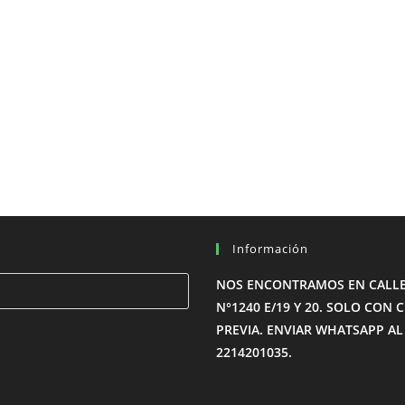
r
Información
Pulsa
NOS ENCONTRAMOS EN CALLE
Escape
N°1240 E/19 Y 20. SOLO CON C
para
PREVIA. ENVIAR WHATSAPP AL
cerrar
2214201035.
el
panel