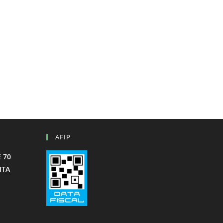
AFIP
 70
ITA