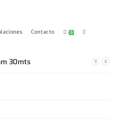
alaciones
Contacto
Alternar
0
Búsqueda
2mm 30mts
De
La
Web