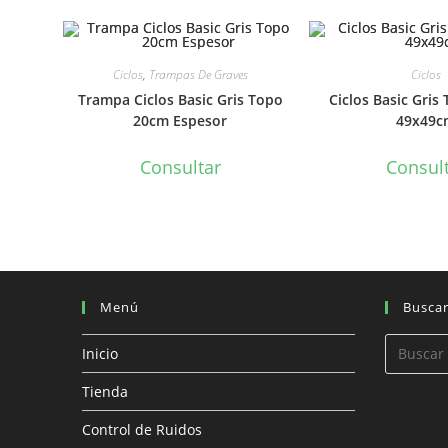
Ciclos
,
Trampas De Graves
Ciclos
Trampa Ciclos Basic Gris Topo
Ciclos Basic Gri
20cm Espesor
49x49c
Consultar
Consul
Menú
Busca
Inicio
Tienda
Control de Ruidos