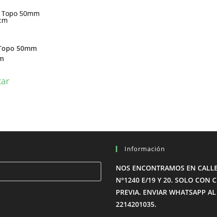
s Topo 50mm
m
tar
r
Información
Pulsa
NOS ENCONTRAMOS EN CALLE
Escape
N°1240 E/19 Y 20. SOLO CON C
para
PREVIA. ENVIAR WHATSAPP AL
cerrar
2214201035.
el