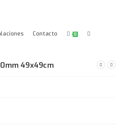
alaciones
Contacto
Alternar
0
Búsqueda
o 30mm 49x49cm
De
La
Web