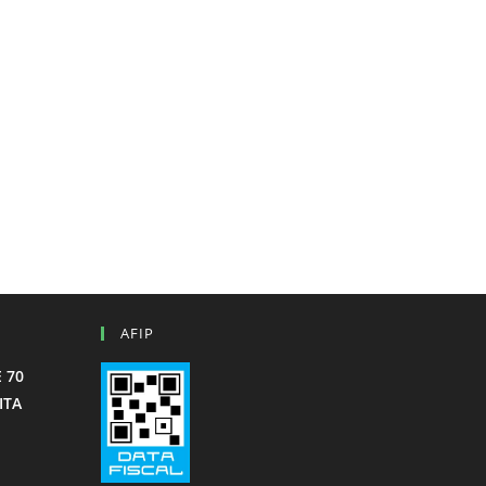
AFIP
 70
ITA